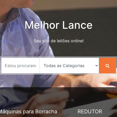
Melhor Lance
Seu site de leilões online!
Máquinas para Borracha
REDUTOR