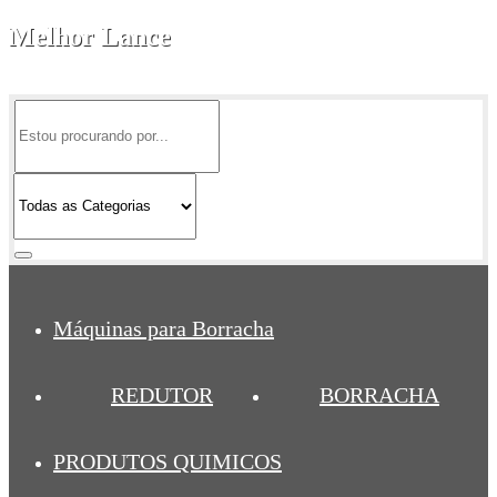
Melhor Lance
Seu site de leilões online!
Máquinas para Borracha
REDUTOR
BORRACHA
PRODUTOS QUIMICOS