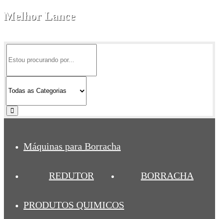
Melhor Lance
Seu site de leilões online!
Máquinas para Borracha
REDUTOR
BORRACHA
PRODUTOS QUIMICOS