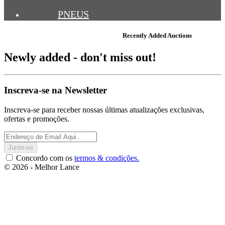
PNEUS
Recently Added Auctions
Newly added - don't miss out!
Inscreva-se na Newsletter
Inscreva-se para receber nossas últimas atualizações exclusivas,
ofertas e promoções.
Junte-se
Concordo com os
termos & condições.
© 2026 - Melhor Lance