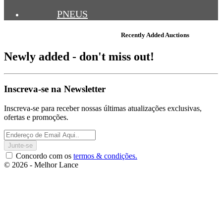
PNEUS
Recently Added Auctions
Newly added - don't miss out!
Inscreva-se na Newsletter
Inscreva-se para receber nossas últimas atualizações exclusivas,
ofertas e promoções.
Junte-se
Concordo com os
termos & condições.
© 2026 - Melhor Lance