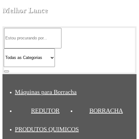
Melhor Lance
Seu site de leilões online!
Máquinas para Borracha
REDUTOR
BORRACHA
PRODUTOS QUIMICOS