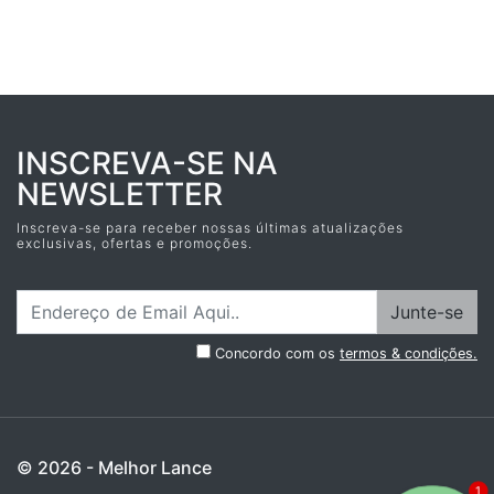
INSCREVA-SE NA
NEWSLETTER
Inscreva-se para receber nossas últimas atualizações
exclusivas, ofertas e promoções.
Junte-se
Concordo com os
termos & condições.
© 2026 - Melhor Lance
1