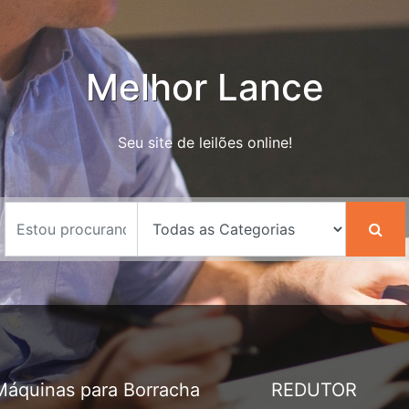
Melhor Lance
Seu site de leilões online!
Máquinas para Borracha
REDUTOR