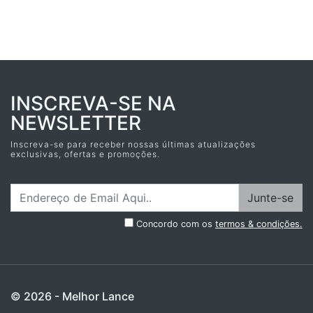
INSCREVA-SE NA
NEWSLETTER
Inscreva-se para receber nossas últimas atualizações
exclusivas, ofertas e promoções.
Junte-se
Concordo com os
termos & condições.
© 2026 - Melhor Lance