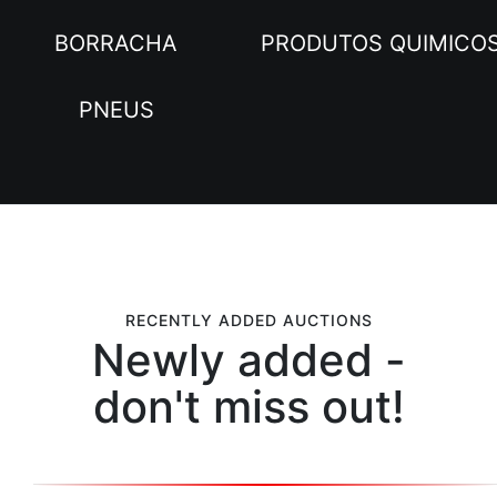
BORRACHA
PRODUTOS QUIMICO
PNEUS
RECENTLY ADDED AUCTIONS
Newly added -
don't miss out!