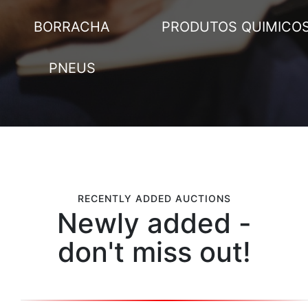
BORRACHA
PRODUTOS QUIMICO
PNEUS
RECENTLY ADDED AUCTIONS
Newly added -
don't miss out!