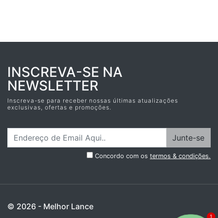
INSCREVA-SE NA
NEWSLETTER
Inscreva-se para receber nossas últimas atualizações
exclusivas, ofertas e promoções.
Junte-se
Concordo com os
termos & condições.
© 2026 - Melhor Lance
1