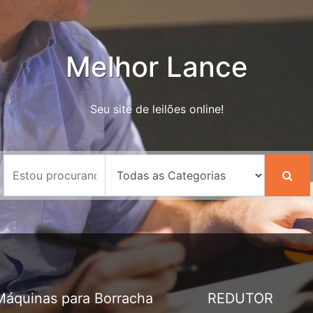
Melhor Lance
Seu site de leilões online!
Máquinas para Borracha
REDUTOR