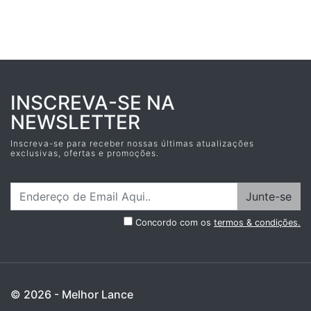
INSCREVA-SE NA
NEWSLETTER
Inscreva-se para receber nossas últimas atualizações
exclusivas, ofertas e promoções.
Junte-se
Concordo com os
termos & condições.
© 2026 - Melhor Lance