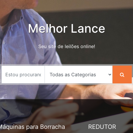
Melhor Lance
Seu site de leilões online!
Máquinas para Borracha
REDUTOR