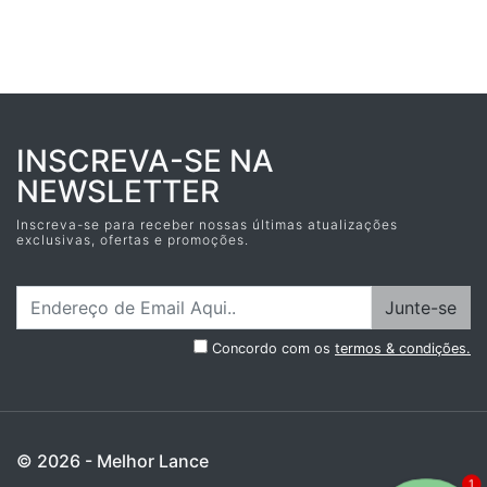
INSCREVA-SE NA
NEWSLETTER
Inscreva-se para receber nossas últimas atualizações
exclusivas, ofertas e promoções.
Junte-se
Concordo com os
termos & condições.
© 2026 - Melhor Lance
1