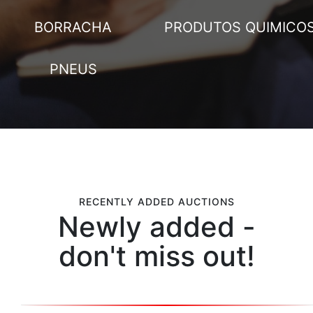
BORRACHA
PRODUTOS QUIMICO
PNEUS
RECENTLY ADDED AUCTIONS
Newly added -
don't miss out!