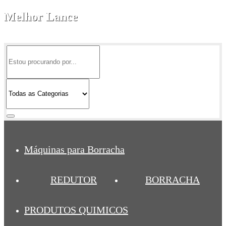
Melhor Lance
Seu site de leilões online!
Máquinas para Borracha
REDUTOR
BORRACHA
PRODUTOS QUIMICOS