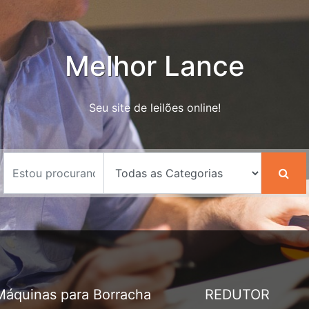
Melhor Lance
Seu site de leilões online!
Máquinas para Borracha
REDUTOR