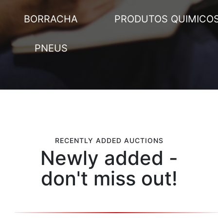
BORRACHA
PRODUTOS QUIMICO
PNEUS
RECENTLY ADDED AUCTIONS
Newly added -
don't miss out!