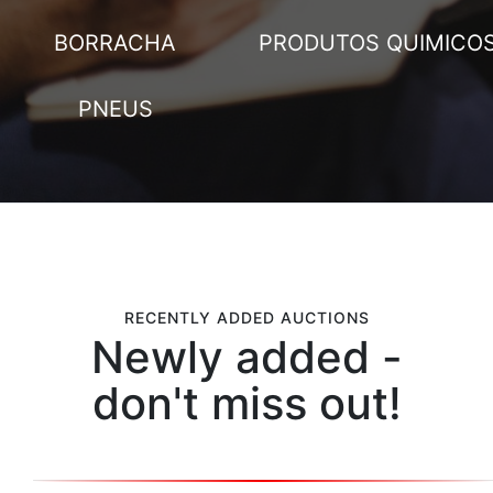
BORRACHA
PRODUTOS QUIMICO
PNEUS
RECENTLY ADDED AUCTIONS
Newly added -
don't miss out!