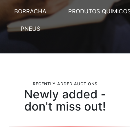
BORRACHA
PRODUTOS QUIMICO
PNEUS
RECENTLY ADDED AUCTIONS
Newly added -
don't miss out!