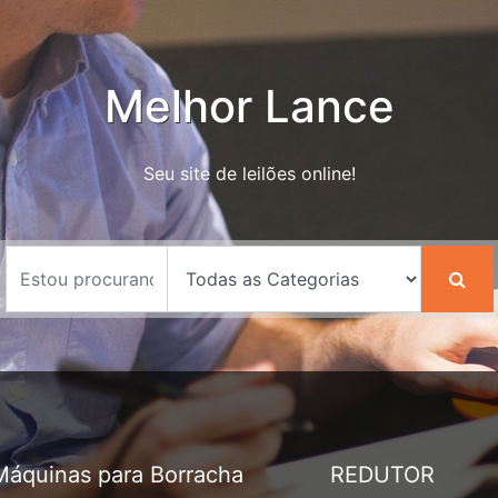
Melhor Lance
Seu site de leilões online!
Máquinas para Borracha
REDUTOR