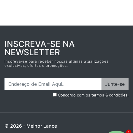
INSCREVA-SE NA
NEWSLETTER
Inscreva-se para receber nossas últimas atualizações
exclusivas, ofertas e promoções.
Junte-se
Concordo com os
termos & condições.
© 2026 - Melhor Lance
1