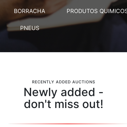
BORRACHA
PRODUTOS QUIMICO
PNEUS
RECENTLY ADDED AUCTIONS
Newly added -
don't miss out!