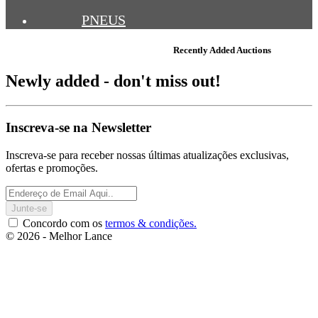
PNEUS
Recently Added Auctions
Newly added - don't miss out!
Inscreva-se na Newsletter
Inscreva-se para receber nossas últimas atualizações exclusivas,
ofertas e promoções.
Junte-se
Concordo com os
termos & condições.
© 2026 - Melhor Lance