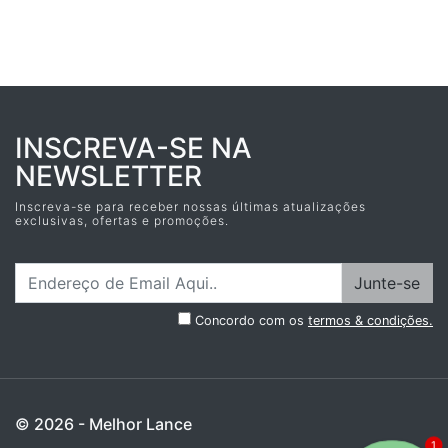
INSCREVA-SE NA
NEWSLETTER
Inscreva-se para receber nossas últimas atualizações
exclusivas, ofertas e promoções.
Junte-se
Concordo com os
termos & condições.
© 2026 - Melhor Lance
1