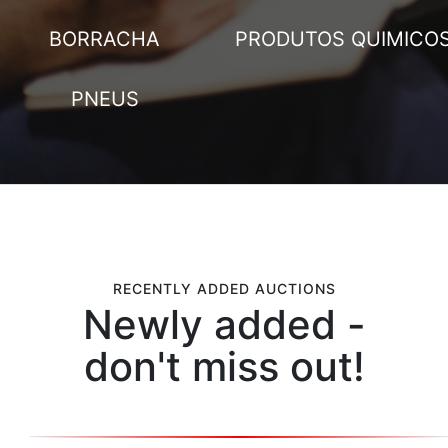
BORRACHA
PRODUTOS QUIMICO
PNEUS
RECENTLY ADDED AUCTIONS
Newly added -
don't miss out!