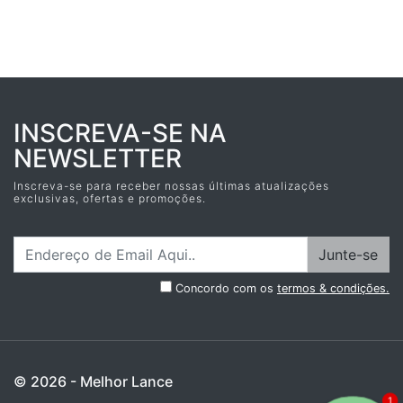
INSCREVA-SE NA
NEWSLETTER
Inscreva-se para receber nossas últimas atualizações
exclusivas, ofertas e promoções.
Junte-se
Concordo com os
termos & condições.
© 2026 - Melhor Lance
1