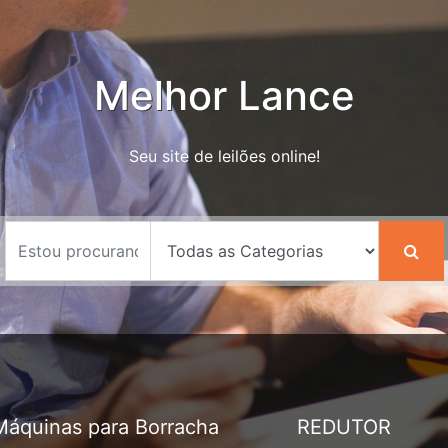
Melhor Lance
Seu site de leilões online!
Máquinas para Borracha
REDUTOR