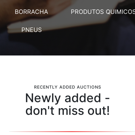
BORRACHA
PRODUTOS QUIMICO
PNEUS
RECENTLY ADDED AUCTIONS
Newly added -
don't miss out!