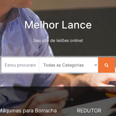
Melhor Lance
Seu site de leilões online!
Máquinas para Borracha
REDUTOR