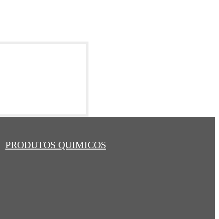
PRODUTOS QUIMICOS