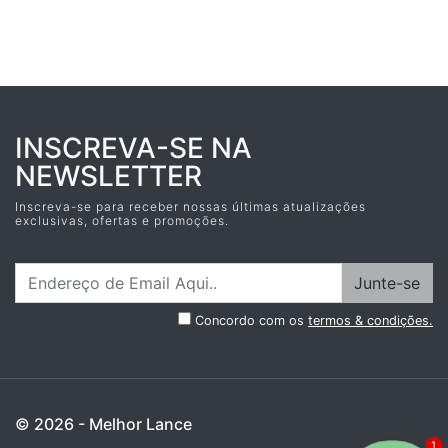
INSCREVA-SE NA
NEWSLETTER
Inscreva-se para receber nossas últimas atualizações
exclusivas, ofertas e promoções.
Junte-se
Concordo com os
termos & condições.
© 2026 - Melhor Lance
1