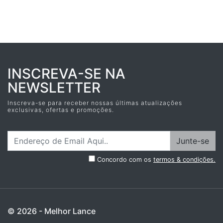
INSCREVA-SE NA
NEWSLETTER
Inscreva-se para receber nossas últimas atualizações
exclusivas, ofertas e promoções.
Junte-se
Concordo com os
termos & condições.
© 2026 - Melhor Lance