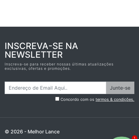
INSCREVA-SE NA
NEWSLETTER
Inscreva-se para receber nossas últimas atualizações
exclusivas, ofertas e promoções.
Junte-se
Concordo com os
termos & condições.
© 2026 - Melhor Lance
1